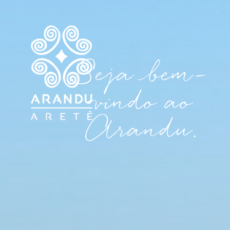
Seja bem-
vindo ao
Arandu.